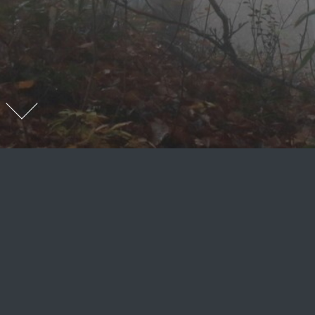
最新情報
・2024年10月、孟地ブナ林の光芒 朝霧が棚引
き、陽が差してきたので今日はタイムラプスにチャ
レンジ。