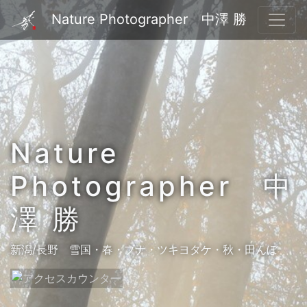
Nature Photographer 中澤 勝
Nature
Photographer 中
澤 勝
新潟/長野 雪国・春・ブナ・ツキヨタケ・秋・田んぼ